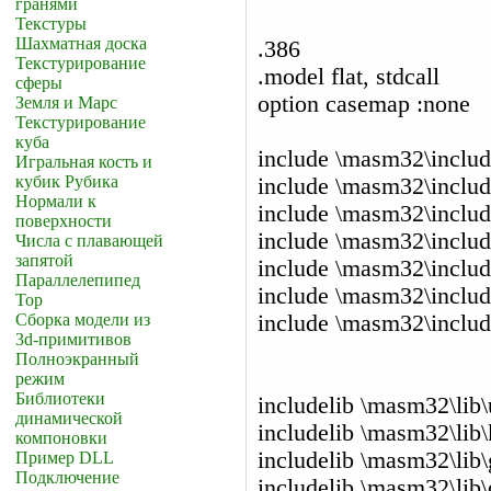
гранями
Текстуры
Шахматная доска
.386
Текстурирование
.model flat, stdcall
сферы
option casemap :none
Земля и Марс
Текстурирование
куба
include \masm32\inclu
Игральная кость и
кубик Рубика
include \masm32\includ
Нормали к
include \masm32\includ
поверхности
include \masm32\includ
Числа с плавающей
запятой
include \masm32\includ
Параллелепипед
include \masm32\includ
Тор
Сборка модели из
include \masm32\inclu
3d-примитивов
Полноэкранный
режим
Библиотеки
includelib \masm32\lib\
динамической
includelib \masm32\lib\
компоновки
includelib \masm32\lib\
Пример DLL
Подключение
includelib \masm32\lib\