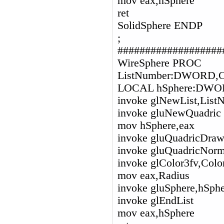
mov eax,hSphere
ret
SolidSphere ENDP
;
###################
WireSphere PROC
ListNumber:DWORD,
LOCAL hSphere:DW
invoke glNewList,L
invoke gluNewQuadric
mov hSphere,eax
invoke gluQuadricDra
invoke gluQuadricNo
invoke glColor3fv,Colo
mov eax,Radius
invoke gluSphere,hSpher
invoke glEndList
mov eax,hSphere