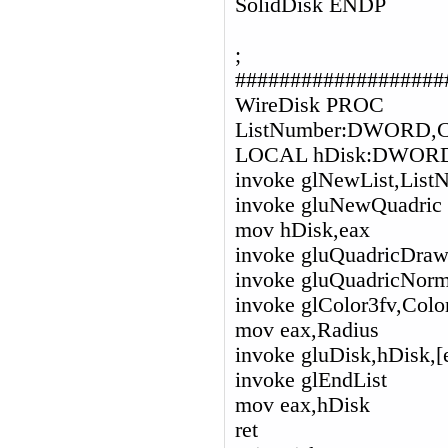
SolidDisk ENDP
;
###################
WireDisk PROC
ListNumber:DWORD,
LOCAL hDisk:DWOR
invoke glNewList,L
invoke gluNewQuadric
mov hDisk,eax
invoke gluQuadricDra
invoke gluQuadricNo
invoke glColor3fv,Colo
mov eax,Radius
invoke gluDisk,hDisk,[e
invoke glEndList
mov eax,hDisk
ret