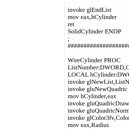
invoke glEndList
mov eax,hCylinder
ret
SolidCylinder ENDP
;
###################
WireCylinder PROC
ListNumber:DWORD,
LOCAL hCylinder:D
invoke glNewList,L
invoke gluNewQuadric
mov hCylinder,eax
invoke gluQuadricDra
invoke gluQuadricNo
invoke glColor3fv,Colo
mov eax,Radius