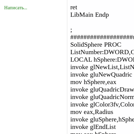
ret
Написать...
LibMain Endp
;
###################
SolidSphere PROC
ListNumber:DWORD,
LOCAL hSphere:DW
invoke glNewList,L
invoke gluNewQuadric
mov hSphere,eax
invoke gluQuadricDra
invoke gluQuadricNo
invoke glColor3fv,Colo
mov eax,Radius
invoke gluSphere,hSpher
invoke glEndList