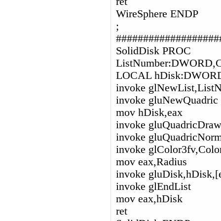
ret
WireSphere ENDP
;
###################
SolidDisk PROC
ListNumber:DWORD,
LOCAL hDisk:DWOR
invoke glNewList,L
invoke gluNewQuadric
mov hDisk,eax
invoke gluQuadricDra
invoke gluQuadricNo
invoke glColor3fv,Colo
mov eax,Radius
invoke gluDisk,hDisk,[e
invoke glEndList
mov eax,hDisk
ret