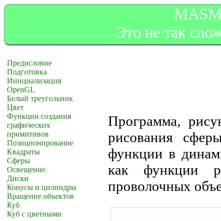
MASM3
Это не так слож
Предисловие
Подготовка
Инициализация
OpenGL
Белый треугольник
Цвет
Функции создания
Программа, рису
графических
рисования сфер
примитивов
Позиционирование
функции в динам
Квадраты
Сферы
как функции р
Освещение
Диски
проволочных объе
Конусы и цилиндры
Вращение объектов
Куб
Куб c цветными