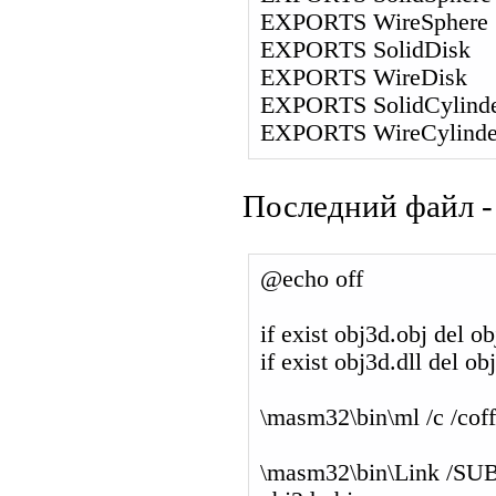
EXPORTS WireSphere
EXPORTS SolidDisk
EXPORTS WireDisk
EXPORTS SolidCylind
EXPORTS WireCylinde
Последний файл - 
@echo off
if exist obj3d.obj del o
if exist obj3d.dll del ob
\masm32\bin\ml /c /cof
\masm32\bin\Link /S