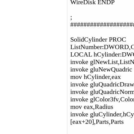
WireDisk ENDP
;
###################
SolidCylinder PROC
ListNumber:DWORD,
LOCAL hCylinder:D
invoke glNewList,L
invoke gluNewQuadric
mov hCylinder,eax
invoke gluQuadricDra
invoke gluQuadricNo
invoke glColor3fv,Colo
mov eax,Radius
invoke gluCylinder,hCyl
[eax+20],Parts,Parts