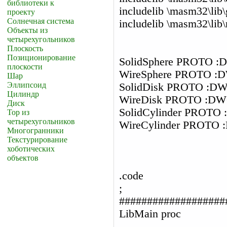
библиотеки к
includelib \masm32\lib\
проекту
Солнечная система
includelib \masm32\lib
Объекты из
четырехугольников
Плоскость
Позиционирование
SolidSphere PROT
плоскости
WireSphere PROTO
Шар
Эллипсоид
SolidDisk PROTO 
Цилиндр
WireDisk PROTO :
Диск
SolidCylinder PRO
Тор из
четырехугольников
WireCylinder PRO
Многогранники
Текстурирование
хоботических
объектов
.code
;
###################
LibMain proc