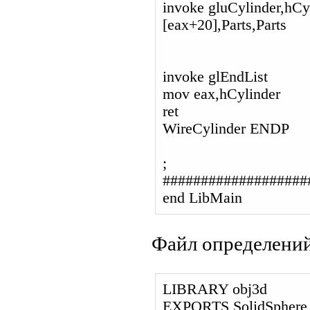
invoke gluCylinder,hCyl
[eax+20],Parts,Parts
invoke glEndList
mov eax,hCylinder
ret
WireCylinder ENDP
;
###################
end LibMain
Файл определений 
LIBRARY obj3d
EXPORTS SolidSphere