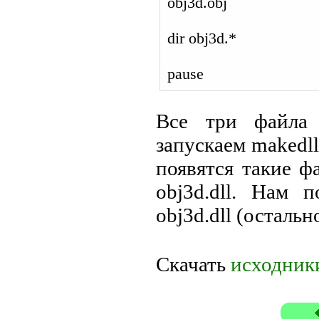
obj3d.obj
dir obj3d.*
pause
Все три файла
запускаем makedll
появятся такие фа
obj3d.dll. Нам п
obj3d.dll (осталь
Скачать
исходник